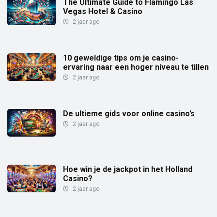
The Ultimate Guide to Flamingo Las
Vegas Hotel & Casino
2 jaar ago
10 geweldige tips om je casino-
ervaring naar een hoger niveau te tillen
2 jaar ago
De ultieme gids voor online casino’s
2 jaar ago
Hoe win je de jackpot in het Holland
Casino?
2 jaar ago