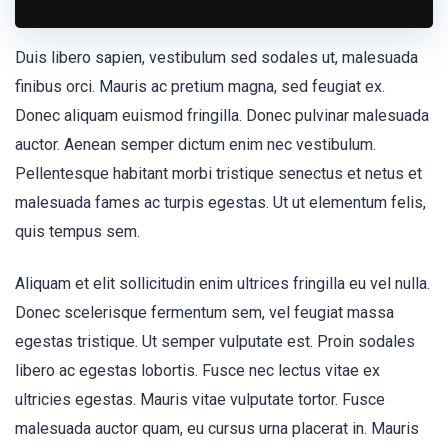
Duis libero sapien, vestibulum sed sodales ut, malesuada
finibus orci. Mauris ac pretium magna, sed feugiat ex.
Donec aliquam euismod fringilla. Donec pulvinar malesuada
auctor. Aenean semper dictum enim nec vestibulum.
Pellentesque habitant morbi tristique senectus et netus et
malesuada fames ac turpis egestas. Ut ut elementum felis,
quis tempus sem.
Aliquam et elit sollicitudin enim ultrices fringilla eu vel nulla.
Donec scelerisque fermentum sem, vel feugiat massa
egestas tristique. Ut semper vulputate est. Proin sodales
libero ac egestas lobortis. Fusce nec lectus vitae ex
ultricies egestas. Mauris vitae vulputate tortor. Fusce
malesuada auctor quam, eu cursus urna placerat in. Mauris