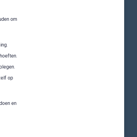
ouden om
ing.
hoeften.
plegen.
zelf op
 doen en