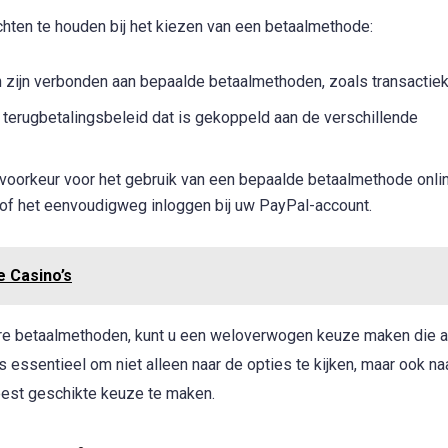
hten te houden bij het kiezen van een betaalmethode:
en zijn verbonden aan bepaalde betaalmethoden, zoals transactie
 terugbetalingsbeleid dat is gekoppeld aan de verschillende
voorkeur voor het gebruik van een bepaalde betaalmethode onlin
 of het eenvoudigweg inloggen bij uw PayPal-account.
e Casino’s
re betaalmethoden, kunt u een weloverwogen keuze maken die a
is essentieel om niet alleen naar de opties te kijken, maar ook na
est geschikte keuze te maken.