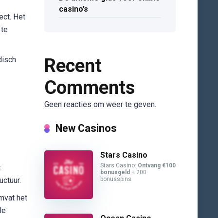
casino’s
ect. Het
 te
Recent
disch
Comments
Geen reacties om weer te geven.
New Casinos
Stars Casino
Stars Casino:
Ontvang €100
t
bonusgeld
+ 200
uctuur.
bonusspins
mvat het
le