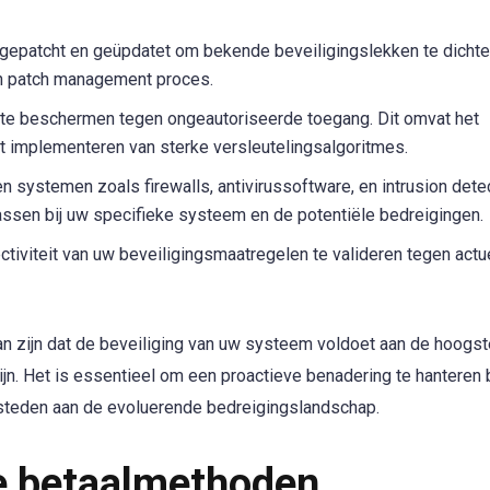
gepatcht en geüpdatet om bekende beveiligingslekken te dichten
n patch management proces.
 te beschermen tegen ongeautoriseerde toegang. Dit omvat het
 het implementeren van sterke versleutelingsalgoritmes.
n systemen zoals firewalls, antivirussoftware, en intrusion dete
assen bij uw specifieke systeem en de potentiële bedreigingen.
ctiviteit van uw beveiligingsmaatregelen te valideren tegen actu
an zijn dat de beveiliging van uw systeem voldoet aan de hoogst
n. Het is essentieel om een proactieve benadering te hanteren b
esteden aan de evoluerende bedreigingslandschap.
re betaalmethoden