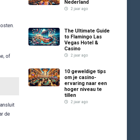
Nederland
2 jaar ago
kosten.
The Ultimate Guide
to Flamingo Las
Vegas Hotel &
Casino
e, of
2 jaar ago
10 geweldige tips
om je casino-
ervaring naar een
hoger niveau te
tillen
2 jaar ago
ansluit
ar de