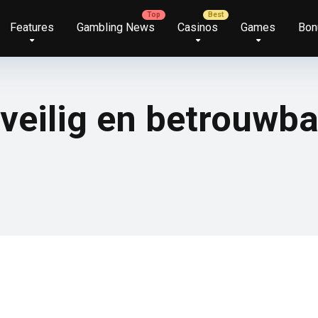
Features
Gambling News
Casinos
Games
Bon
 veilig en betrouwba