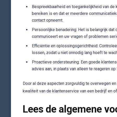
Bespreekbaarheid en toegankelijkheid van de k
bereiken is en dat er meerdere communicatiekan
contact opneemt.
Persoonlijke benadering: Het is belangrijk dat
communiceert en uw vragen of problemen seri
Efficiëntie en oplossingsgerichtheid: Controlee
lossen, zodat u niet onnodig lang hoeft te wac
Proactieve ondersteuning: Een goede klantense
advies aan, in plaats van alleen te reageren op
Door al deze aspecten zorgvuldig te overwegen en 
kwaliteit van de klantenservice van een bedrijf en
Lees de algemene vo