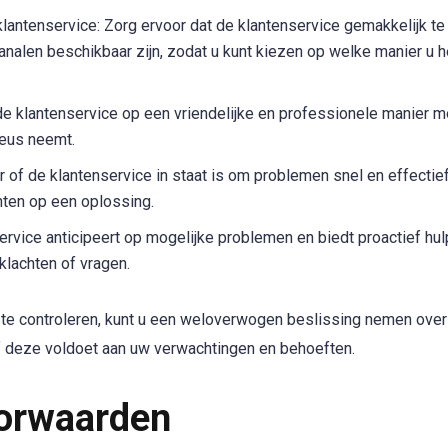
lantenservice: Zorg ervoor dat de klantenservice gemakkelijk te
alen beschikbaar zijn, zodat u kunt kiezen op welke manier u he
 de klantenservice op een vriendelijke en professionele manier m
eus neemt.
r of de klantenservice in staat is om problemen snel en effectie
hten op een oplossing.
rvice anticipeert op mogelijke problemen en biedt proactief hul
 klachten of vragen.
te controleren, kunt u een weloverwogen beslissing nemen over
 of deze voldoet aan uw verwachtingen en behoeften.
orwaarden