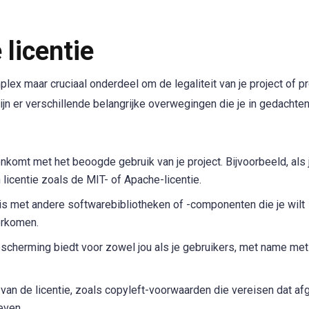
licentie
lex maar cruciaal onderdeel om de legaliteit van je project of p
n er verschillende belangrijke overwegingen die je in gedachte
enkomt met het beoogde gebruik van je project. Bijvoorbeeld, als
licentie zoals de MIT- of Apache-licentie.
is met andere softwarebibliotheken of -componenten die je wilt
oorkomen.
bescherming biedt voor zowel jou als je gebruikers, met name met
an de licentie, zoals copyleft-voorwaarden die vereisen dat af
even.