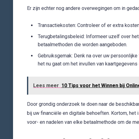
Er zijn echter nog andere overwegingen om in gedac
Transactiekosten: Controleer of er extra kost
Terugbetalingsbeleid: Informeer uzelf over het
betaalmethoden die worden aangeboden.
Gebruiksgemak: Denk na over uw persoonlijke 
het nu gaat om het invullen van kaartgegevens
Lees meer
10 Tips voor het Winnen bij Onlin
Door grondig onderzoek te doen naar de beschikba
bij uw financiële en digitale behoeften. Kortom, het 
voor- en nadelen van elke betaalmethode om de me