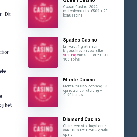
Ocean Casino
Ocean Casino: 200%
matchbonus tot €500 + 20
. Dit
bonusspins
Spades Casino
Er wordt 1 gratis spin
bijgeschreven voor elke
ction
storting
van $ 1. Tot €100 +
100 spins
ele
Monte Casino
Monte Casino: ontvang 10
spins zonder storting +
€100 bonus
e
ij het
Diamond Casino
Claim een ​​stortingsbonus
van 100% tot €250 +
gratis
spins