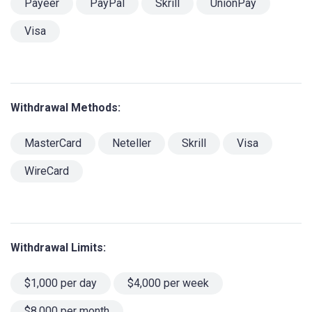
Payeer
PayPal
Skrill
UnionPay
Visa
Withdrawal Methods:
MasterCard
Neteller
Skrill
Visa
WireCard
Withdrawal Limits:
$1,000 per day
$4,000 per week
$8,000 per month