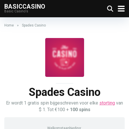
BASICCASINO
Basic Casino's
Home
»
Spades Casino
Spades Casino
Er wordt 1 gratis spin bijgeschreven voor elke
storting
van
$ 1. Tot €100 +
100 spins
Welkomstaanbieding: