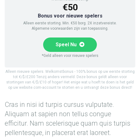
€50
Bonus voor nieuwe spelers
Alleen eerste storting. Min. €50 borg. 2X inzetvereiste.
Algemene voorwaarden zijn van toepassing.
Speel Nu
*Geld alleen voor nieuwe spelers
Alleen nieuwe spelers. Welkomstbonus - 100% bonus op uw eerste storting
tot €/$/£200 Tenzij anders vermeld. Deze bonus geldt alleen voor
stortingen van €/$/£10 of hoger! Het enige wat u hoeft te doen is het geld
op uw website.com-account te storten en u ontvangt deze bonus direct!
Cras in nisi id turpis cursus vulputate.
Aliquam at sapien non tellus congue
efficitur. Nam scelerisque quam quis turpis
pellentesque, in placerat erat laoreet.