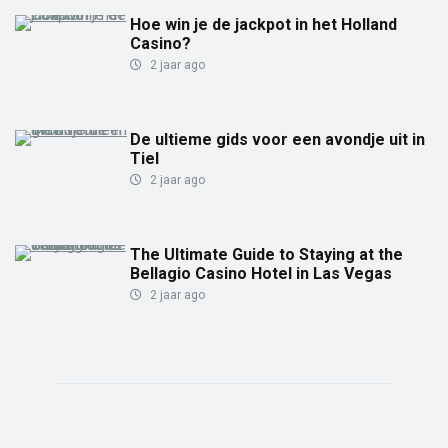
Hoe win je de jackpot in het Holland
Casino?
2 jaar ago
De ultieme gids voor een avondje uit in
Tiel
2 jaar ago
The Ultimate Guide to Staying at the
Bellagio Casino Hotel in Las Vegas
2 jaar ago