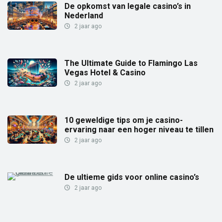
De opkomst van legale casino’s in
Nederland
2 jaar ago
The Ultimate Guide to Flamingo Las
Vegas Hotel & Casino
2 jaar ago
10 geweldige tips om je casino-
ervaring naar een hoger niveau te tillen
2 jaar ago
De ultieme gids voor online casino’s
2 jaar ago