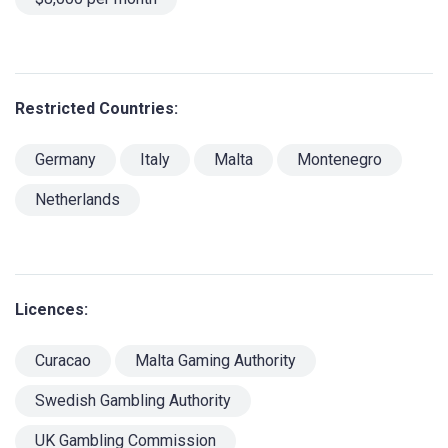
Restricted Countries:
Germany
Italy
Malta
Montenegro
Netherlands
Licences:
Curacao
Malta Gaming Authority
Swedish Gambling Authority
UK Gambling Commission