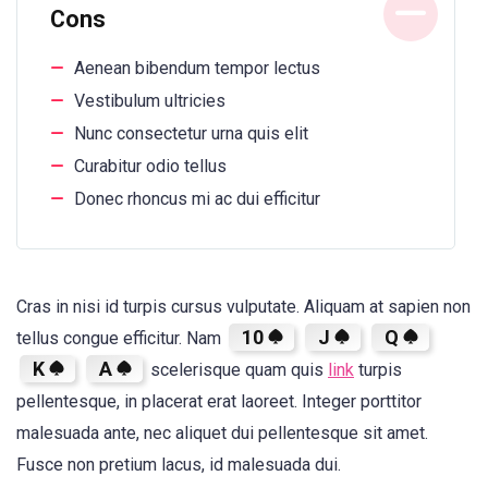
Cons
Aenean bibendum tempor lectus
Vestibulum ultricies
Nunc consectetur urna quis elit
Curabitur odio tellus
Donec rhoncus mi ac dui efficitur
Cras in nisi id turpis cursus vulputate. Aliquam at sapien non
10
J
Q
tellus congue efficitur. Nam
K
A
scelerisque quam quis
link
turpis
pellentesque, in placerat erat laoreet. Integer porttitor
malesuada ante, nec aliquet dui pellentesque sit amet.
Fusce non pretium lacus, id malesuada dui.