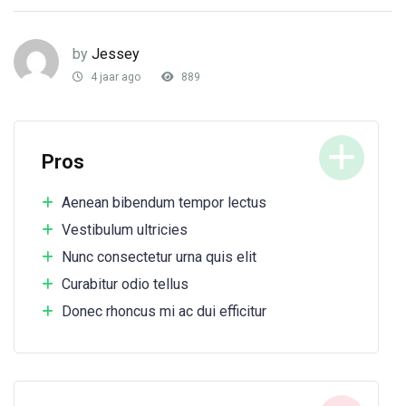
by
Jessey
4 jaar ago
889
Pros
Aenean bibendum tempor lectus
Vestibulum ultricies
Nunc consectetur urna quis elit
Curabitur odio tellus
Donec rhoncus mi ac dui efficitur