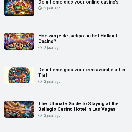
De ultieme gids voor online casino’s
2 jaar ago
Hoe win je de jackpot in het Holland
Casino?
2 jaar ago
De ultieme gids voor een avondje uit in
Tiel
2 jaar ago
The Ultimate Guide to Staying at the
Bellagio Casino Hotel in Las Vegas
2 jaar ago