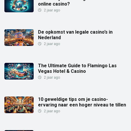
online casino?
2 jaar ago
De opkomst van legale casino’s in
Nederland
2 jaar ago
The Ultimate Guide to Flamingo Las
Vegas Hotel & Casino
2 jaar ago
10 geweldige tips om je casino-
ervaring naar een hoger niveau te tillen
2 jaar ago