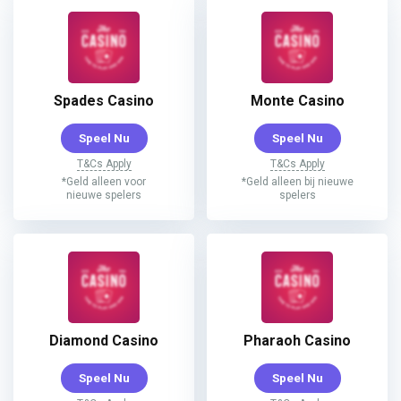
Spades Casino
Monte Casino
Speel Nu
Speel Nu
T&Cs Apply
T&Cs Apply
*Geld alleen voor
*Geld alleen bij nieuwe
nieuwe spelers
spelers
Diamond Casino
Pharaoh Casino
Speel Nu
Speel Nu