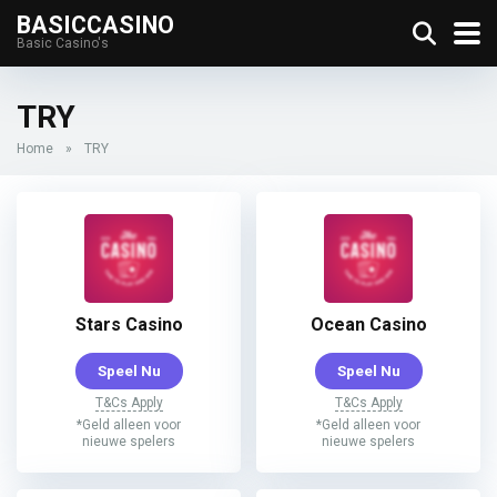
BASICCASINO
Basic Casino's
TRY
Home
»
TRY
Stars Casino
Ocean Casino
Speel Nu
Speel Nu
T&Cs Apply
T&Cs Apply
*Geld alleen voor
*Geld alleen voor
nieuwe spelers
nieuwe spelers