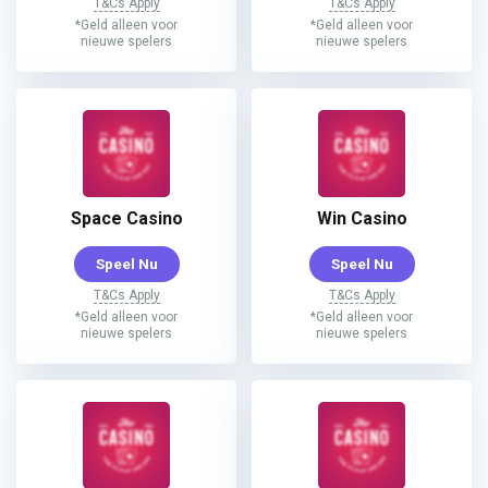
T&Cs Apply
T&Cs Apply
*Geld alleen voor
*Geld alleen voor
nieuwe spelers
nieuwe spelers
Space Casino
Win Casino
Speel Nu
Speel Nu
T&Cs Apply
T&Cs Apply
*Geld alleen voor
*Geld alleen voor
nieuwe spelers
nieuwe spelers