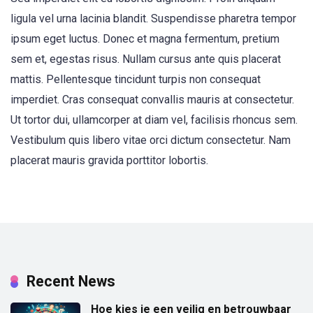
ligula vel urna lacinia blandit. Suspendisse pharetra tempor
ipsum eget luctus. Donec et magna fermentum, pretium
sem et, egestas risus. Nullam cursus ante quis placerat
mattis. Pellentesque tincidunt turpis non consequat
imperdiet. Cras consequat convallis mauris at consectetur.
Ut tortor dui, ullamcorper at diam vel, facilisis rhoncus sem.
Vestibulum quis libero vitae orci dictum consectetur. Nam
placerat mauris gravida porttitor lobortis.
Recent News
Hoe kies je een veilig en betrouwbaar