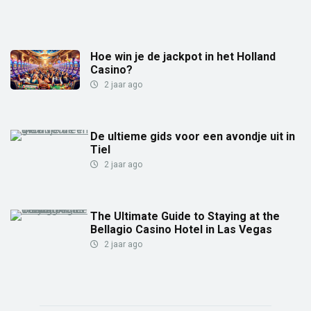
Hoe win je de jackpot in het Holland
Casino?
2 jaar ago
De ultieme gids voor een avondje uit in
Tiel
2 jaar ago
The Ultimate Guide to Staying at the
Bellagio Casino Hotel in Las Vegas
2 jaar ago