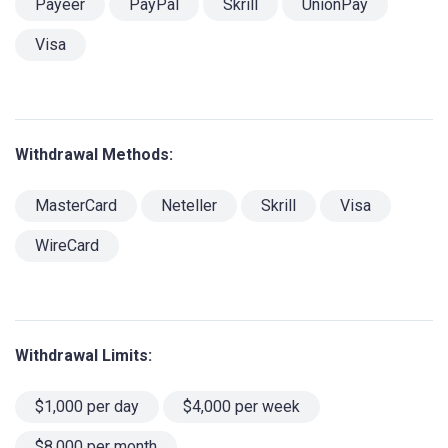
Payeer
PayPal
Skrill
UnionPay
Visa
Withdrawal Methods:
MasterCard
Neteller
Skrill
Visa
WireCard
Withdrawal Limits:
$1,000 per day
$4,000 per week
$8,000 per month