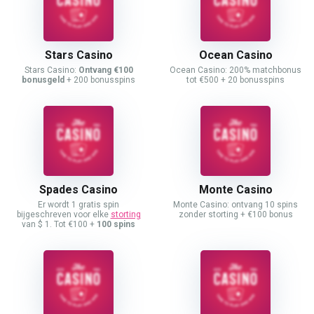
Stars Casino
Ocean Casino
Stars Casino:
Ontvang €100
Ocean Casino: 200% matchbonus
bonusgeld
+ 200 bonusspins
tot €500 + 20 bonusspins
Spades Casino
Monte Casino
Er wordt 1 gratis spin
Monte Casino: ontvang 10 spins
bijgeschreven voor elke
storting
zonder storting + €100 bonus
van $ 1. Tot €100 +
100 spins