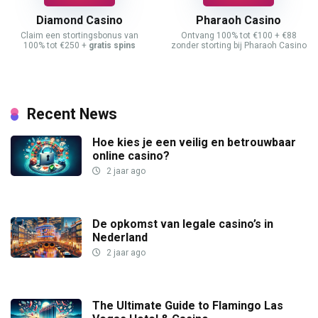
Diamond Casino
Pharaoh Casino
Claim een ​​stortingsbonus van
Ontvang 100% tot €100 + €88
100% tot €250 +
gratis spins
zonder storting bij Pharaoh Casino
Recent News
Hoe kies je een veilig en betrouwbaar
online casino?
2 jaar ago
De opkomst van legale casino’s in
Nederland
2 jaar ago
The Ultimate Guide to Flamingo Las