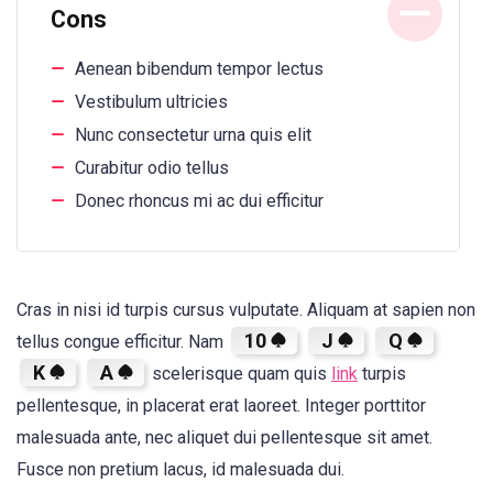
Cons
Aenean bibendum tempor lectus
Vestibulum ultricies
Nunc consectetur urna quis elit
Curabitur odio tellus
Donec rhoncus mi ac dui efficitur
Cras in nisi id turpis cursus vulputate. Aliquam at sapien non
10
J
Q
tellus congue efficitur. Nam
K
A
scelerisque quam quis
link
turpis
pellentesque, in placerat erat laoreet. Integer porttitor
malesuada ante, nec aliquet dui pellentesque sit amet.
Fusce non pretium lacus, id malesuada dui.