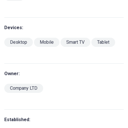
Devices:
Desktop
Mobile
Smart TV
Tablet
Owner:
Company LTD
Established: