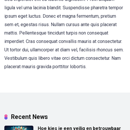
ligula vel urna lacinia blandit. Suspendisse pharetra tempor
ipsum eget luctus. Donec et magna fermentum, pretium
sem et, egestas risus. Nullam cursus ante quis placerat
mattis. Pellentesque tincidunt turpis non consequat
imperdiet. Cras consequat convallis mauris at consectetur.
Ut tortor dui, ullamcorper at diam vel, facilisis rhoncus sem.
Vestibulum quis libero vitae orci dictum consectetur. Nam
placerat mauris gravida porttitor lobortis.
Recent News
Hoe kies je een veilig en betrouwbaar