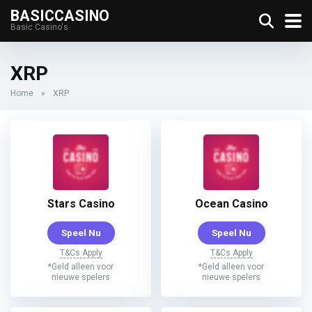
BASICCASINO
Basic Casino's
XRP
Home
»
XRP
Stars Casino
Ocean Casino
Speel Nu
Speel Nu
T&Cs Apply
T&Cs Apply
*Geld alleen voor
*Geld alleen voor
nieuwe spelers
nieuwe spelers