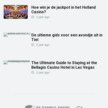
Hoe win je de jackpot in het Holland
Casino?
2 jaar ago
De ultieme gids voor een avondje uit in
Tiel
2 jaar ago
The Ultimate Guide to Staying at the
Bellagio Casino Hotel in Las Vegas
2 jaar ago