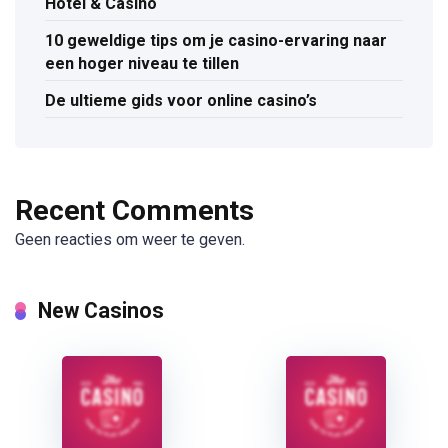
Hotel & Casino
10 geweldige tips om je casino-ervaring naar
een hoger niveau te tillen
De ultieme gids voor online casino’s
Recent Comments
Geen reacties om weer te geven.
New Casinos