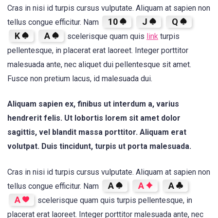
Cras in nisi id turpis cursus vulputate. Aliquam at sapien non
10
J
Q
tellus congue efficitur. Nam
K
A
scelerisque quam quis
link
turpis
pellentesque, in placerat erat laoreet. Integer porttitor
malesuada ante, nec aliquet dui pellentesque sit amet.
Fusce non pretium lacus, id malesuada dui.
Aliquam sapien ex, finibus ut interdum a, varius
hendrerit felis. Ut lobortis lorem sit amet dolor
sagittis, vel blandit massa porttitor. Aliquam erat
volutpat. Duis tincidunt, turpis ut porta malesuada.
Cras in nisi id turpis cursus vulputate. Aliquam at sapien non
A
A
A
tellus congue efficitur. Nam
A
scelerisque quam quis turpis pellentesque, in
placerat erat laoreet. Integer porttitor malesuada ante, nec