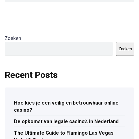
Zoeken
Zoeken
Recent Posts
Hoe kies je een veilig en betrouwbaar online
casino?
De opkomst van legale casino’s in Nederland
The Ultimate Guide to Flamingo Las Vegas