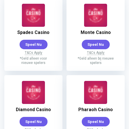
Spades Casino
Monte Casino
Speel Nu
Speel Nu
T&Cs Apply
T&Cs Apply
*Geld alleen voor
*Geld alleen bij nieuwe
nieuwe spelers
spelers
Diamond Casino
Pharaoh Casino
Speel Nu
Speel Nu