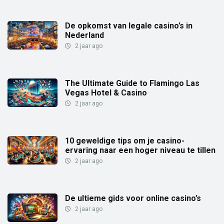
De opkomst van legale casino’s in
Nederland
2 jaar ago
The Ultimate Guide to Flamingo Las
Vegas Hotel & Casino
2 jaar ago
10 geweldige tips om je casino-
ervaring naar een hoger niveau te tillen
2 jaar ago
De ultieme gids voor online casino’s
2 jaar ago