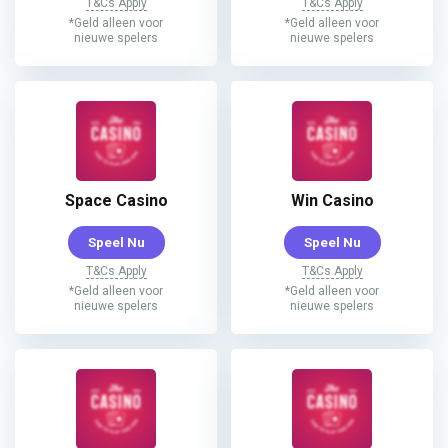
T&Cs Apply
T&Cs Apply
*Geld alleen voor
*Geld alleen voor
nieuwe spelers
nieuwe spelers
Space Casino
Win Casino
Speel Nu
Speel Nu
T&Cs Apply
T&Cs Apply
*Geld alleen voor
*Geld alleen voor
nieuwe spelers
nieuwe spelers