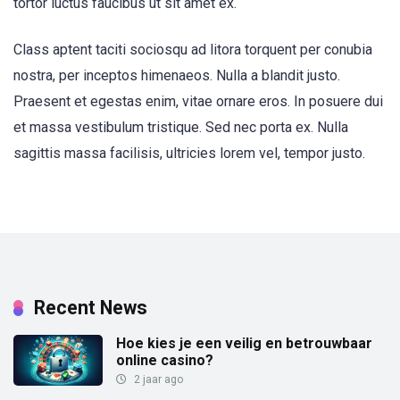
tortor luctus faucibus ut sit amet ex.
Class aptent taciti sociosqu ad litora torquent per conubia
nostra, per inceptos himenaeos. Nulla a blandit justo.
Praesent et egestas enim, vitae ornare eros. In posuere dui
et massa vestibulum tristique. Sed nec porta ex. Nulla
sagittis massa facilisis, ultricies lorem vel, tempor justo.
Recent News
Hoe kies je een veilig en betrouwbaar
online casino?
2 jaar ago