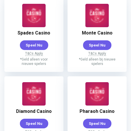
Spades Casino
Monte Casino
Speel Nu
Speel Nu
T&Cs Apply
T&Cs Apply
*Geld alleen voor
*Geld alleen bij nieuwe
nieuwe spelers
spelers
Diamond Casino
Pharaoh Casino
Speel Nu
Speel Nu