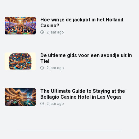
Hoe win je de jackpot in het Holland
Casino?
2 jaar ago
De ultieme gids voor een avondje uit in
Tiel
2 jaar ago
The Ultimate Guide to Staying at the
Bellagio Casino Hotel in Las Vegas
2 jaar ago