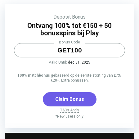
Deposit Bonus
Ontvang 100% tot €150 + 50
bonusspins bij Play
Bonus Code
GET100
Valid Until:
dec 31, 2025
100% matchbonus
gebaseerd op de eerste storting van £/$/
€20+. Extra bonussen.
Claim Bonus
T&Cs Apply
*New users only