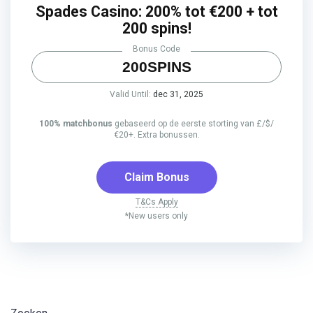
Spades Casino: 200% tot €200 + tot
200 spins!
Bonus Code
200SPINS
Valid Until:
dec 31, 2025
100% matchbonus
gebaseerd op de eerste storting van £/$/
€20+. Extra bonussen.
Claim Bonus
T&Cs Apply
*New users only