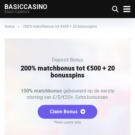
BASICCASINO
Basic Casino's
Home
»
200% matchbonus tot €500 + 20 bonusspins
Deposit Bonus
200% matchbonus tot €500 + 20
bonusspins
100% matchbonus
gebaseerd op de eerste
storting van £/$/€20+. Extra bonussen.
Claim Bonus
*New users only