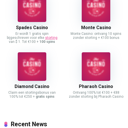
Spades Casino
Monte Casino
Er wordt 1 gratis spin
Monte Casino: ontvang 10 spins
bijgeschreven voor elke
storting
zonder storting + €100 bonus
van $ 1. Tot €100 +
100 spins
Diamond Casino
Pharaoh Casino
Claim een ​​stortingsbonus van
Ontvang 100% tot €100 + €88
100% tot €250 +
gratis spins
zonder storting bij Pharaoh Casino
Recent News