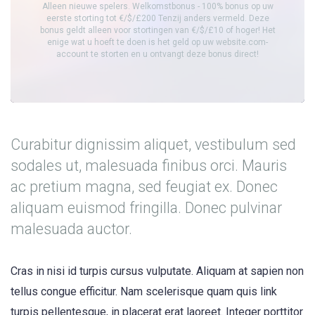
Alleen nieuwe spelers. Welkomstbonus - 100% bonus op uw
eerste storting tot €/$/£200 Tenzij anders vermeld. Deze
bonus geldt alleen voor stortingen van €/$/£10 of hoger! Het
enige wat u hoeft te doen is het geld op uw website.com-
account te storten en u ontvangt deze bonus direct!
Curabitur dignissim aliquet, vestibulum sed
sodales ut, malesuada finibus orci. Mauris
ac pretium magna, sed feugiat ex. Donec
aliquam euismod fringilla. Donec pulvinar
malesuada auctor.
Cras in nisi id turpis cursus vulputate. Aliquam at sapien non
tellus congue efficitur. Nam scelerisque quam quis link
turpis pellentesque, in placerat erat laoreet. Integer porttitor