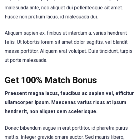
malesuada ante, nec aliquet dui pellentesque sit amet.
Fusce non pretium lacus, id malesuada dui.
Aliquam sapien ex, finibus ut interdum a, varius hendrerit
felis. Ut lobortis lorem sit amet dolor sagittis, vel blandit
massa porttitor. Aliquam erat volutpat. Duis tincidunt, turpis
ut porta malesuada.
Get 100% Match Bonus
Praesent magna lacus, faucibus ac sapien vel, efficitur
ullamcorper ipsum. Maecenas varius risus at ipsum
hendrerit, non aliquet sem scelerisque.
Donec bibendum augue in erat porttitor, id pharetra purus
mattis. Integer gravida ornare auctor. Sed mauris libero,