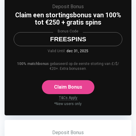
Deposit Bonus
Claim een ​​stortingsbonus van 100%
tot €250 + gratis spins
Bonus Code
FREESPINS
Valid Until:
dec 31, 2025
100% matchbonus
gebaseerd op de eerste storting van £/$/
€20+. Extra bonussen.
Claim Bonus
T&Cs Apply
*New users only
Deposit Bonus