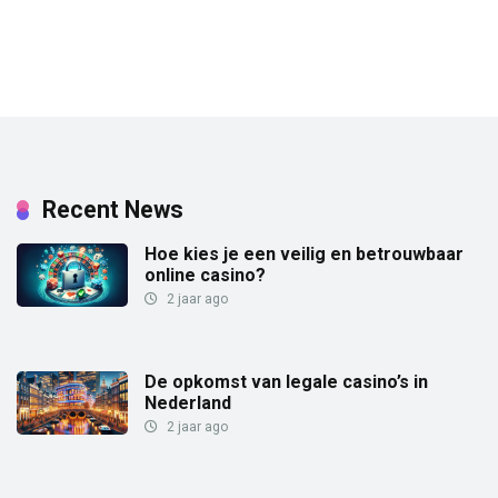
Recent News
Hoe kies je een veilig en betrouwbaar
online casino?
2 jaar ago
De opkomst van legale casino’s in
Nederland
2 jaar ago