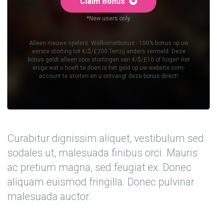
Claim Bonus
*New users only
Alleen nieuwe spelers. Welkomstbonus - 100% bonus op uw
eerste storting tot €/$/£200 Tenzij anders vermeld. Deze
bonus geldt alleen voor stortingen van €/$/£10 of hoger! Het
enige wat u hoeft te doen is het geld op uw website.com-
account te storten en u ontvangt deze bonus direct!
Curabitur dignissim aliquet, vestibulum sed
sodales ut, malesuada finibus orci. Mauris
ac pretium magna, sed feugiat ex. Donec
aliquam euismod fringilla. Donec pulvinar
malesuada auctor.