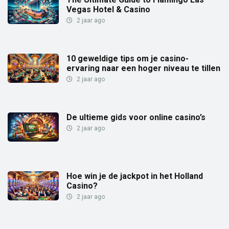
Vegas Hotel & Casino
2 jaar ago
10 geweldige tips om je casino-
ervaring naar een hoger niveau te tillen
2 jaar ago
De ultieme gids voor online casino’s
2 jaar ago
Hoe win je de jackpot in het Holland
Casino?
2 jaar ago