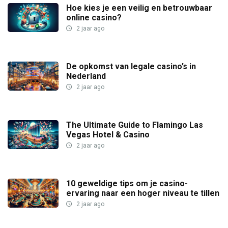
Hoe kies je een veilig en betrouwbaar
online casino?
2 jaar ago
De opkomst van legale casino’s in
Nederland
2 jaar ago
The Ultimate Guide to Flamingo Las
Vegas Hotel & Casino
2 jaar ago
10 geweldige tips om je casino-
ervaring naar een hoger niveau te tillen
2 jaar ago