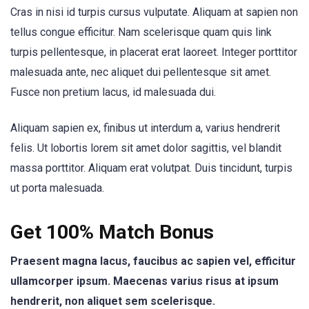
Cras in nisi id turpis cursus vulputate. Aliquam at sapien non
tellus congue efficitur. Nam scelerisque quam quis link
turpis pellentesque, in placerat erat laoreet. Integer porttitor
malesuada ante, nec aliquet dui pellentesque sit amet.
Fusce non pretium lacus, id malesuada dui.
Aliquam sapien ex, finibus ut interdum a, varius hendrerit
felis. Ut lobortis lorem sit amet dolor sagittis, vel blandit
massa porttitor. Aliquam erat volutpat. Duis tincidunt, turpis
ut porta malesuada.
Get 100% Match Bonus
Praesent magna lacus, faucibus ac sapien vel, efficitur
ullamcorper ipsum. Maecenas varius risus at ipsum
hendrerit, non aliquet sem scelerisque.