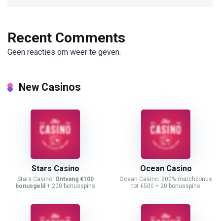
Recent Comments
Geen reacties om weer te geven.
New Casinos
Stars Casino
Ocean Casino
Stars Casino:
Ontvang €100
Ocean Casino: 200% matchbonus
bonusgeld
+ 200 bonusspins
tot €500 + 20 bonusspins