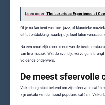
Lees meer
The Luxurious Experience at Cae
Of je nu fan bent van rock, jazz, of klassieke muzi
uit tot ontdekking, waarbij je je kunt laten verrass
Na een smakelijk diner in een van de beste restauran
van live muziek. Wat de avond je vervolgens brengt 
volgende onderwerp.
De meest sfeervolle 
Valkenburg staat bekend om zijn sfeervolle cafés, w
zijn enkele van de meest populaire cafés in Valkenb