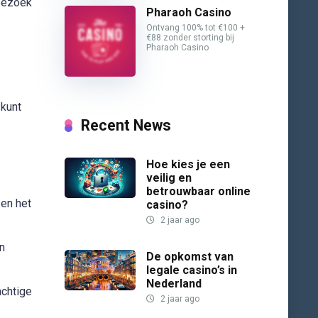
 bezoek
Pharaoh Casino
Ontvang 100% tot €100 +
€88 zonder storting bij
Pharaoh Casino
 kunt
Recent News
Hoe kies je een
veilig en
betrouwbaar online
 en het
casino?
2 jaar ago
n
De opkomst van
legale casino’s in
Nederland
achtige
2 jaar ago