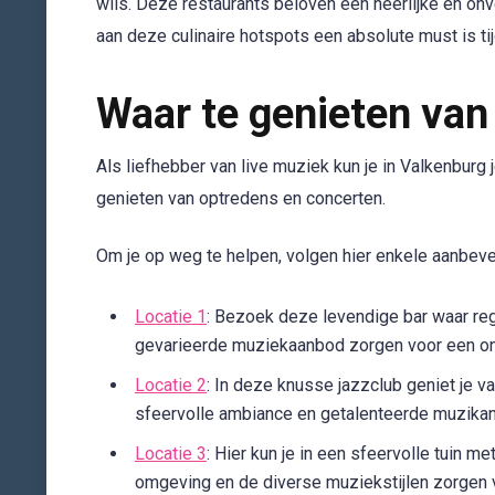
wils. Deze restaurants beloven een heerlijke en on
aan deze culinaire hotspots een absolute must is tijd
Waar te genieten van
Als liefhebber van live muziek kun je in Valkenburg 
genieten van optredens en concerten.
Om je op weg te helpen, volgen hier enkele aanbeve
Locatie 1
: Bezoek deze levendige bar waar reg
gevarieerde muziekaanbod zorgen voor een on
Locatie 2
: In deze knusse jazzclub geniet je v
sfeervolle ambiance en getalenteerde muzikant
Locatie 3
: Hier kun je in een sfeervolle tuin 
omgeving en de diverse muziekstijlen zorgen 