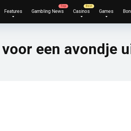
Features
Gambling News
Casinos
Games
Bon
 voor een avondje u