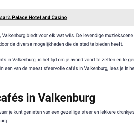
sar’s Palace Hotel and Casino
ek, Valkenburg biedt voor elk wat wils. De levendige muziekscene
en door de diverse mogelijkheden die de stad te bieden heeft.
ts in Valkenburg, is het tijd om je avond voort te zetten en te ge
in een van de meest sfeervolle cafés in Valkenburg, lees je in h
cafés in Valkenburg
aar je kunt genieten van een gezellige sfeer en lekkere drankjes
urg: