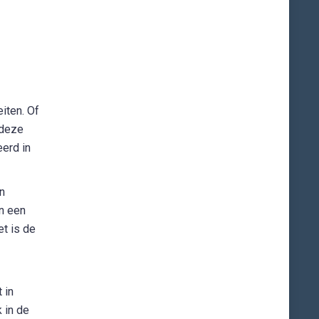
iten. Of
 deze
erd in
n
an een
t is de
 in
 in de