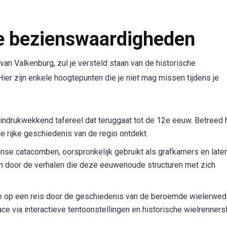
he bezienswaardigheden
van Valkenburg, zul je versteld staan van de historische
ier zijn enkele hoogtepunten die je niet mag missen tijdens je
indrukwekkend tafereel dat teruggaat tot de 12e eeuw. Betreed 
 de rijke geschiedenis van de regio ontdekt.
e catacomben, oorspronkelijk gebruikt als grafkamers en later
ren door de verhalen die deze eeuwenoude structuren met zich
 op een reis door de geschiedenis van de beroemde wielerwedst
ce via interactieve tentoonstellingen en historische wielrenners