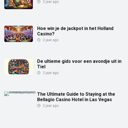
2 jaar ago
Hoe win je de jackpot in het Holland
Casino?
2 jaar ago
De ultieme gids voor een avondje uit in
Tiel
2 jaar ago
The Ultimate Guide to Staying at the
Bellagio Casino Hotel in Las Vegas
2 jaar ago