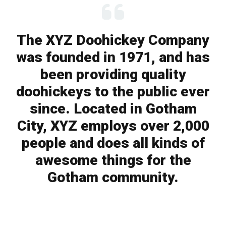
The XYZ Doohickey Company
was founded in 1971, and has
been providing quality
doohickeys to the public ever
since. Located in Gotham
City, XYZ employs over 2,000
people and does all kinds of
awesome things for the
Gotham community.