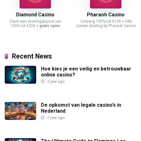
Diamond Casino
Pharaoh Casino
Claim een ​​stortingsbonus van
Ontvang 100% tot €100 + €88
100% tot €250 +
gratis spins
zonder storting bij Pharaoh Casino
Recent News
Hoe kies je een veilig en betrouwbaar
online casino?
2 jaar ago
De opkomst van legale casino’s in
Nederland
2 jaar ago