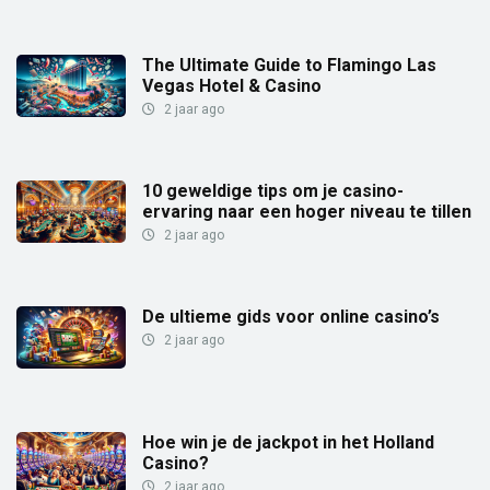
The Ultimate Guide to Flamingo Las
Vegas Hotel & Casino
2 jaar ago
10 geweldige tips om je casino-
ervaring naar een hoger niveau te tillen
2 jaar ago
De ultieme gids voor online casino’s
2 jaar ago
Hoe win je de jackpot in het Holland
Casino?
2 jaar ago