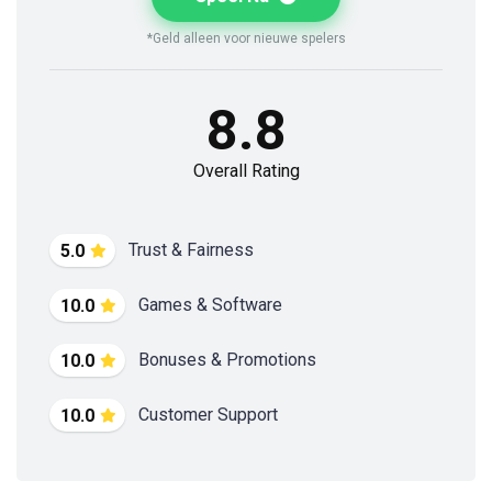
*Geld alleen voor nieuwe spelers
8.8
Overall Rating
Trust & Fairness
5.0
Games & Software
10.0
Bonuses & Promotions
10.0
Customer Support
10.0