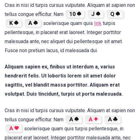
Cras in nisi id turpis cursus vulputate. Aliquam at sapien non
10
J
Q
tellus congue efficitur. Nam
K
A
scelerisque quam quis
link
turpis
pellentesque, in placerat erat laoreet. Integer porttitor
malesuada ante, nec aliquet dui pellentesque sit amet.
Fusce non pretium lacus, id malesuada dui.
Aliquam sapien ex, finibus ut interdum a, varius
hendrerit felis. Ut lobortis lorem sit amet dolor
sagittis, vel blandit massa porttitor. Aliquam erat
volutpat. Duis tincidunt, turpis ut porta malesuada.
Cras in nisi id turpis cursus vulputate. Aliquam at sapien non
A
A
A
tellus congue efficitur. Nam
A
scelerisque quam quis turpis pellentesque, in
placerat erat laoreet. Integer porttitor malesuada ante, nec