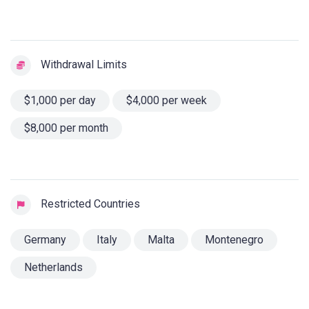
Withdrawal Limits
$1,000 per day
$4,000 per week
$8,000 per month
Restricted Countries
Germany
Italy
Malta
Montenegro
Netherlands