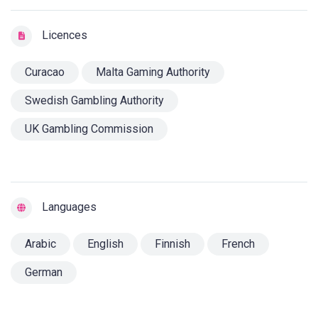
Licences
Curacao
Malta Gaming Authority
Swedish Gambling Authority
UK Gambling Commission
Languages
Arabic
English
Finnish
French
German