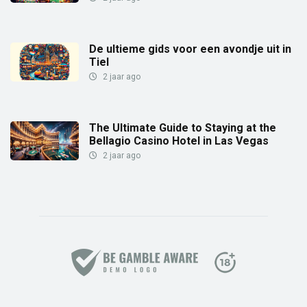
De ultieme gids voor een avondje uit in
Tiel
2 jaar ago
The Ultimate Guide to Staying at the
Bellagio Casino Hotel in Las Vegas
2 jaar ago