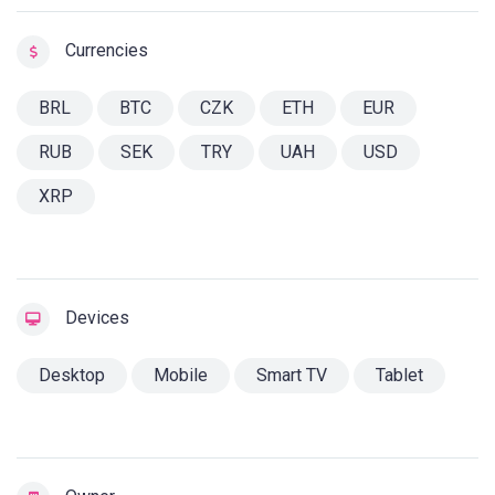
Currencies
BRL
BTC
CZK
ETH
EUR
RUB
SEK
TRY
UAH
USD
XRP
Devices
Desktop
Mobile
Smart TV
Tablet